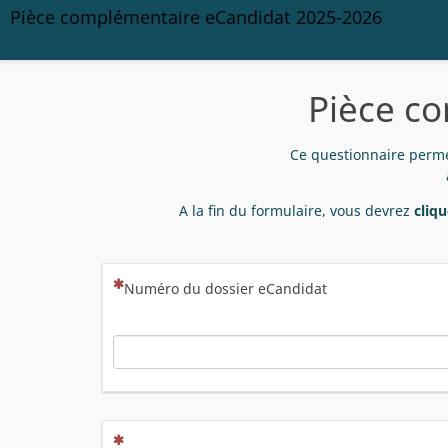
Pièce complémentaire eCandidat 2025-2026
Pièce c
Ce questionnaire permet
A la fin du formulaire, vous devrez
cliq
(Cette question est obligatoire)
Numéro du dossier eCandidat
(Cette question est obligatoire)