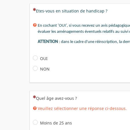
(Cette question est obligatoire)
Etes-vous en situation de handicap ?
En cochant ‘OUI’, si vous recevez un avis pédagogique
évaluer les aménagements éventuels relatifs au suivi
ATTENTION
: dans le cadre d'une réinscription, la 
OUI
NON
(Cette question est obligatoire)
Quel âge avez-vous ?
Veuillez sélectionner une réponse ci-dessous.
Moins de 25 ans