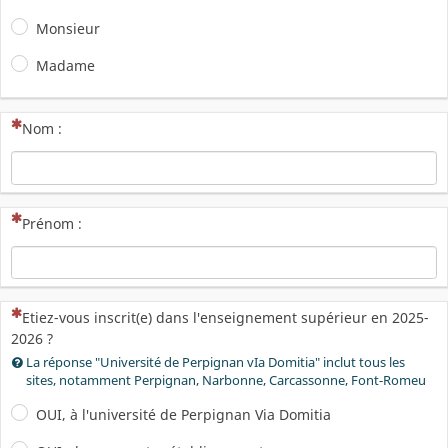
Monsieur
Madame
(Cette question est obligatoire)
Nom :
(Cette question est obligatoire)
Prénom :
(Cette question est obligatoire)
Etiez-vous inscrit(e) dans l'enseignement supérieur en 2025-
2026 ?
La réponse "Université de Perpignan vIa Domitia" inclut tous les
sites, notamment Perpignan, Narbonne, Carcassonne, Font-Romeu
OUI, à l'université de Perpignan Via Domitia