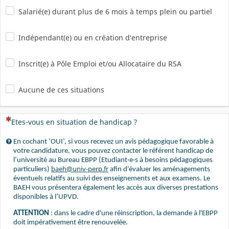
Salarié(e) durant plus de 6 mois à temps plein ou partiel
Indépendant(e) ou en création d'entreprise
Inscrit(e) à Pôle Emploi et/ou Allocataire du RSA
Aucune de ces situations
(Cette question est obligatoire)
Etes-vous en situation de handicap ?
En cochant ‘OUI’, si vous recevez un avis pédagogique favorable à
votre candidature, vous pouvez contacter le référent handicap de
l’université au Bureau EBPP (Etudiant·e·s à besoins pédagogiques
baeh@univ-perp.fr
particuliers)
afin d'évaluer les aménagements
éventuels relatifs au suivi des enseignements et aux examens. Le
BAEH vous présentera également les accès aux diverses prestations
disponibles à l’UPVD.
ATTENTION
: dans le cadre d'une réinscription, la demande à l'EBPP
doit impérativement être renouvelée.