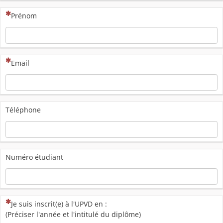
(Cette question est obligatoire)
Prénom
(Cette question est obligatoire)
Email
Téléphone
Numéro étudiant
(Cette question est obligatoire)
Je suis inscrit(e) à l'UPVD en :
(Préciser l'année et l'intitulé du diplôme)