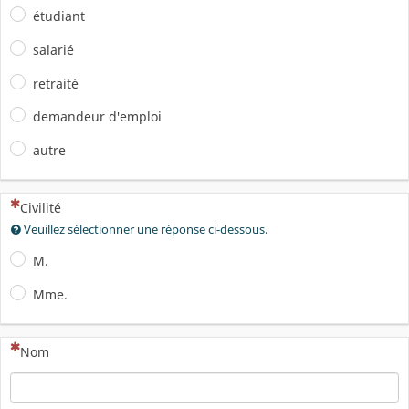
étudiant
salarié
retraité
demandeur d'emploi
autre
(Cette question est obligatoire)
Civilité
Veuillez sélectionner une réponse ci-dessous.
M.
Mme.
(Cette question est obligatoire)
Nom