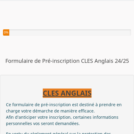
Vous avez complété 0% de ce questionnaire.
0%
Formulaire de Pré-inscription CLES Anglais 24/25
CLES ANGLAIS
Ce formulaire de pré-inscription est destiné à prendre en
charge votre démarche de manière efficace.
Afin d'anticiper votre inscription, certaines informations
personnelles vos seront demandées.
En vertu du règlement général sur la protection des